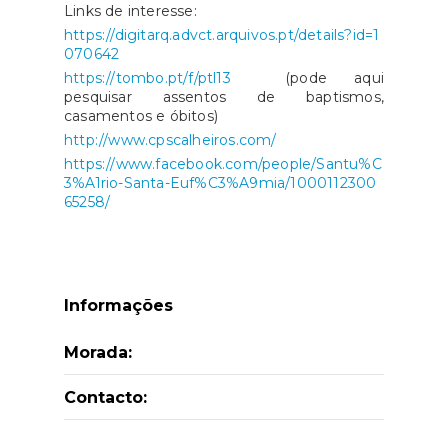
Links de interesse:
https://digitarq.advct.arquivos.pt/details?id=1
070642
https://tombo.pt/f/ptl13
(pode aqui
pesquisar assentos de baptismos,
casamentos e óbitos)
http://www.cpscalheiros.com/
https://www.facebook.com/people/Santu%C
3%A1rio-Santa-Euf%C3%A9mia/1000112300
65258/
Informações
Morada:
Contacto: